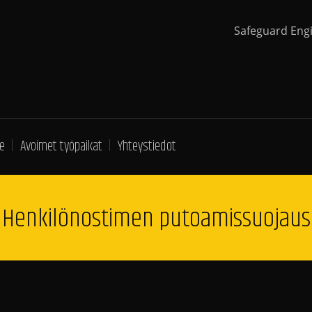
Safeguard Eng
e
Avoimet työpaikat
Yhteystiedot
Henkilönostimen putoamissuojaus