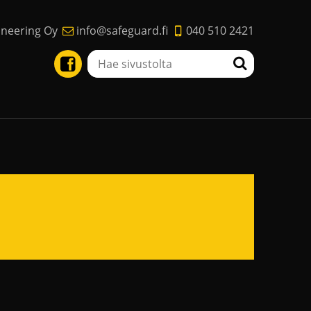
ineering Oy
info@safeguard.fi
040 510 2421