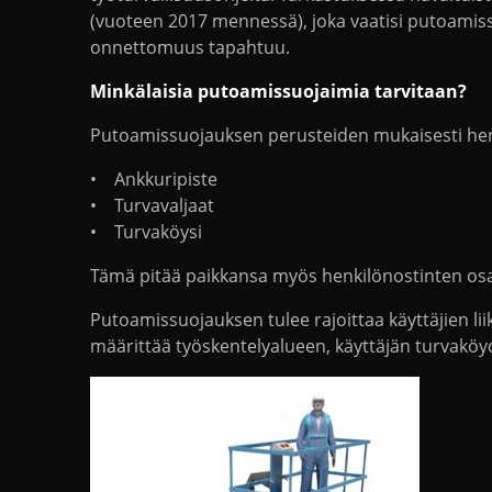
(vuoteen 2017 mennessä), joka vaatisi putoamissu
onnettomuus tapahtuu.
Minkälaisia putoamissuojaimia tarvitaan?
Putoamissuojauksen perusteiden mukaisesti henk
• Ankkuripiste
• Turvavaljaat
• Turvaköysi
Tämä pitää paikkansa myös henkilönostinten osa
Putoamissuojauksen tulee rajoittaa käyttäjien lii
määrittää työskentelyalueen, käyttäjän turvaköyd