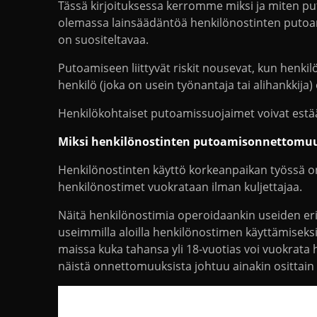
Tässä kirjoituksessa kerromme miksi ja miten put
olemassa lainsäädäntöä henkilönostinten putoa
on suositeltavaa.
Putoamiseen liittyvät riskit nousevat, kun henki
henkilö (joka on usein työnantaja tai alihankkij
Henkilökohtaiset putoamissuojaimet voivat estää
Miksi henkilönostinten putoamisonnettomuude
Henkilönostinten käyttö korkeanpaikan työssä on s
henkilönostimet vuokrataan ilman kuljettajaa.
Näitä henkilönostimia operoidaankin useiden eri 
useimmilla aloilla henkilönostimen käyttämiseksi
maissa kuka tahansa yli 18-vuotias voi vuokrata h
näistä onnettomuuksista johtuu ainakin osittain 