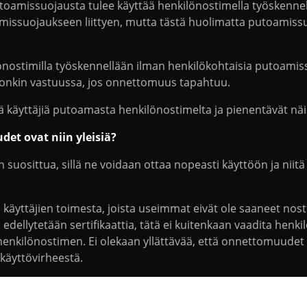
oamissuojausta tulee käyttää henkilönostimella työskenneltä
missuojaukseen liittyen, mutta tästä huolimatta putoamiss
lönostimilla työskennellään ilman henkilökohtaisia putoami
a) onkin vastuussa, jos onnettomuus tapahtuu.
 käyttäjiä putoamasta henkilönostimelta ja pienentävät näi
t ovat niin yleisiä?
uosittua, sillä ne voidaan ottaa nopeasti käyttöön ja niitä 
käyttäjien toimesta, joista useimmat eivät ole saaneet nost
 edellytetään sertifikaattia, tätä ei kuitenkaan vaadita he
enkilönostimen. Ei olekaan yllättävää, että onnettomuudet he
käyttövirheestä.