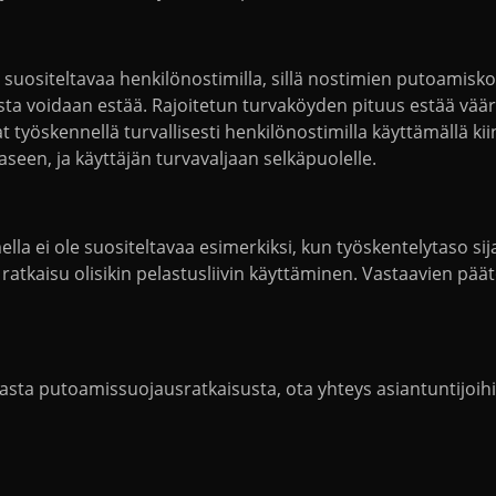
suositeltavaa henkilönostimilla, sillä nostimien putoamisko
umista voidaan estää. Rajoitetun turvaköyden pituus estää vää
 työskennellä turvallisesti henkilönostimilla käyttämällä ki
een, ja käyttäjän turvavaljaan selkäpuolelle.
 ei ole suositeltavaa esimerkiksi, kun työskentelytaso sija
 ratkaisu olisikin pelastusliivin käyttäminen. Vastaavien pä
mmasta putoamissuojausratkaisusta, ota yhteys asiantuntijoi