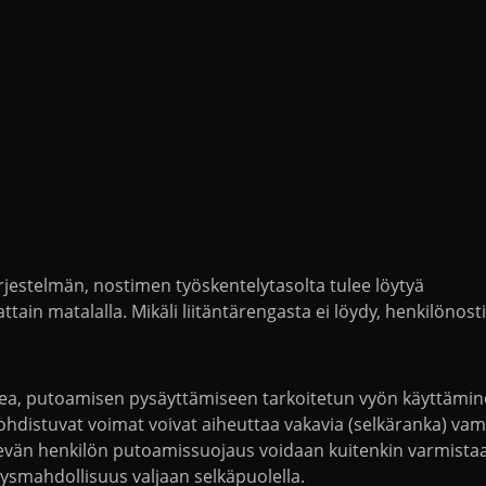
jestelmän, nostimen työskentelytasolta tulee löytyä
tain matalalla. Mikäli liitäntärengasta ei löydy, henkilönosti
ukea, putoamisen pysäyttämiseen tarkoitetun vyön käyttämin
distuvat voimat voivat aiheuttaa vakavia (selkäranka) va
levän henkilön putoamissuojaus voidaan kuitenkin varmistaa 
itysmahdollisuus valjaan selkäpuolella.