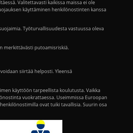
essä. Valitettavasti kaikissa maissa ei ole
uojauksen käyttäminen henkilönostinten kanssa
ssuojaimia. Työturvallisuudesta vastuussa oleva
n merkittävästi putoamisriskiä.
voidaan siirtää helposti. Yleensä
imen käyttöön tarpeellista koulutusta. Vaikka
nkilönostinta vuokrattaessa. Useimmissa Euroopan
nkilönostimilla ovat tuiki tavallisia. Suurin osa