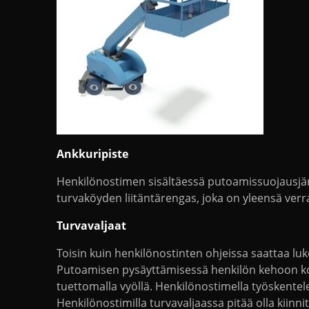
Ankkuripiste
Henkilönostimen sisältäessä putoamissuojausjär
turvaköyden liitäntärengas, joka on yleensä verrat
Turvavaljaat
Toisin kuin henkilönostinten ohjeissa saattaa l
Putoamisen pysäyttämisessä henkilön kehoon koh
tuettomalla vyöllä. Henkilönostimella työskente
Henkilönostimilla turvavaljaassa pitää olla kiinn