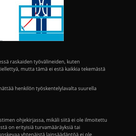
essä raskaiden työvälineiden, kuten
iellettyä, mutta tämä ei estä kaikkia tekemästä
nnättää henkilön työskentelylavalta suurella
imen ohjekirjassa, mikäli siitä ei ole ilmoitettu
stä on erityisiä turvamääräyksiä tai
 koskevaa yhtenäistä lainsäädäntöä ei ole