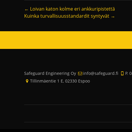
←
Loivan katon kolme eri ankkuripistettä
Kuinka turvallisuusstandardit syntyvät
→
Safeguard Engineering Oy
info@safeguard.fi
P. 
Tillinmäentie 1 E, 02330 Espoo