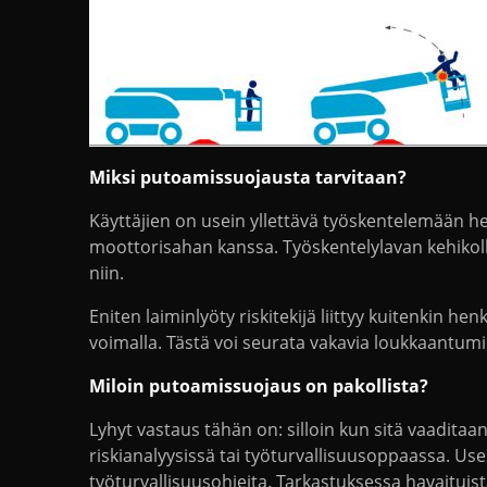
Miksi putoamissuojausta tarvitaan?
Käyttäjien on usein yllettävä työskentelemään h
moottorisahan kanssa. Työskentelylavan kehikolle
niin.
Eniten laiminlyöty riskitekijä liittyy kuitenkin h
voimalla. Tästä voi seurata vakavia loukkaantumisi
Miloin putoamissuojaus on pakollista?
Lyhyt vastaus tähän on: silloin kun sitä vaaditaan
riskianalyysissä tai työturvallisuusoppaassa. Use
työturvallisuusohjeita. Tarkastuksessa havaituis