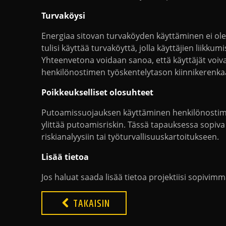
Turvaköysi
Energiaa sitovan turvaköyden käyttäminen ei ole 
tulisi käyttää turvaköyttä, jolla käyttäjien liikk
Yhteenvetona voidaan sanoa, että käyttäjät voivat
henkilönostimen työskentelytason kiinnikerenkaas
Poikkeukselliset olosuhteet
Putoamissuojauksen käyttäminen henkilönostimella
ylittää putoamisriskin. Tässä tapauksessa sopiva
riskianalyysiin tai työturvallisuuskartoitukseen.
Lisää tietoa
Jos haluat saada lisää tietoa projektiisi sopivi
TAKAISIN