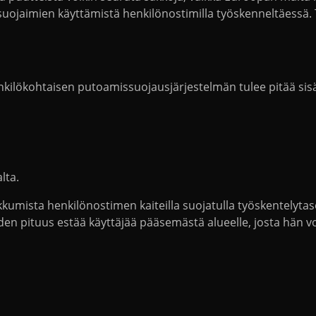
ojaimien käyttämistä henkilönostimilla työskenneltäessä. Tä
ilökohtaisen putoamissuojausjärjestelmän tulee pitää sisäl
lta.
kkumista henkilönostimen kaiteilla suojatulla työskentelytas
en pituus estää käyttäjää pääsemästä alueelle, josta hän vo