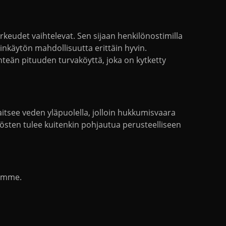
rkeudet vaihtelevat. Sen sijaan henkilönostimilla
rinkäytön mahdollisuutta erittäin hyvin.
inteän pituuden turvaköyttä, joka on kytketty
itsee veden yläpuolella, jolloin hukkumisvaara
ätösten tulee kuitenkin pohjautua perusteelliseen
himme.