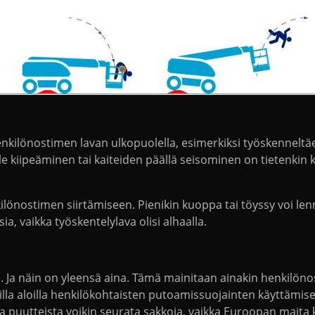
enkilönostimen lavan ulkopuolella, esimerkiksi työskenneltä
 kiipeäminen tai kaiteiden päällä seisominen on tietenkin k
enkilönostimen siirtämiseen. Pienikin kuoppa tai töyssy voi le
a, vaikka työskentelylava olisi alhaalla.
. Ja näin on yleensä aina. Tämä mainitaan ainakin henkilönost
illa aloilla henkilökohtaisten putoamissuojainten käyttämise
ta puutteista voikin seurata sakkoja, vaikka Euroopan maita