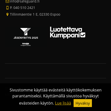
info@safeguard.fi
P. 040 510 2421
Tillinmäentie 1 E, 02330 Espoo
© 2026 Safeguard Engineering.
Hakukoneoptimoidut
Sivustomme käyttää evästeitä käyttökokemuksen
kotisivut ja verkkoläsnäolo Sitefactory Oy
parantamiseksi. Käyttämällä sivustoa hyväksyt
evästeiden käytön.
Lue lisää
Hyväksy