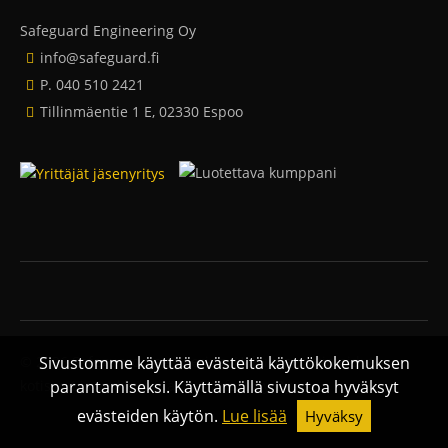
Safeguard Engineering Oy
info@safeguard.fi
P. 040 510 2421
Tillinmäentie 1 E, 02330 Espoo
© 2026 Safeguard Engineering.
Hakukoneoptimoidut
Sivustomme käyttää evästeitä käyttökokemuksen
kotisivut ja verkkoläsnäolo Sitefactory Oy
parantamiseksi. Käyttämällä sivustoa hyväksyt
evästeiden käytön.
Lue lisää
Hyväksy