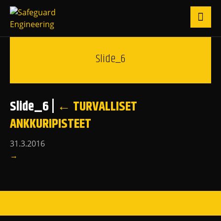
Slide_6
Slide_6
|
←
TURVALLISET
ANKKURIPISTEET
31.3.2016
→