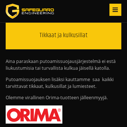
Tikkaat ja kulkusillat
Aina paraskaan putoamissuojausjärjestelmä ei estä
liukustumisia tai turvallista kulkua jäisellä katolla.
Putoamissuojauksen lisäksi kauttamme saa kaikki
tarvittavat tikkaat, kulkusillat ja lumiesteet.
Olemme virallinen Orima-tuotteen jälleenmyyjä.