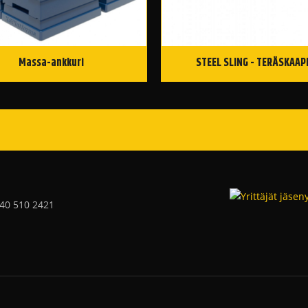
Massa-ankkuri
STEEL SLING - TERÄSKAAP
040 510 2421