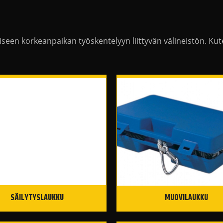
alliseen korkeanpaikan työskentelyyn liittyvän välineistön. 
SÄILYTYSLAUKKU
MUOVILAUKKU