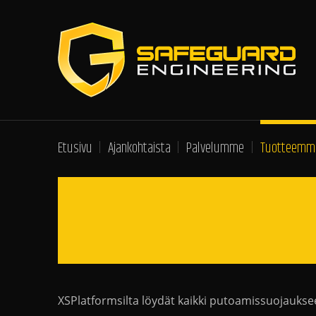
Etusivu
Ajankohtaista
Palvelumme
Tuotteemm
XSPlatformsilta löydät kaikki putoamissuojauks