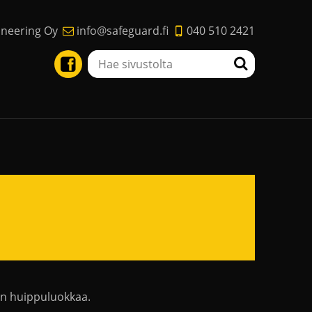
ineering Oy
info@safeguard.fi
040 510 2421
on huippuluokkaa.