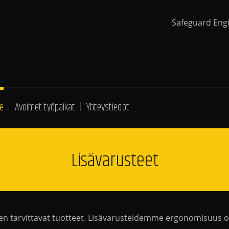
Safeguard Eng
e
Avoimet työpaikat
Yhteystiedot
Lisävarusteet
een tarvittavat tuotteet. Lisävarusteidemme ergonomisuus 