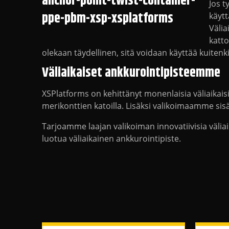
Jos t
käytt
Välia
katto
olekaan täydellinen, sitä voidaan käyttää kuitenki
Väliaikaiset ankkurointipisteemme
XSPlatforms on kehittänyt monenlaisia väliaikais
merikonttien katoilla. Lisäksi valikoimaamme sisäl
Tarjoamme laajan valikoiman innovatiivisia väliai
luotua väliaikainen ankkurointipiste.