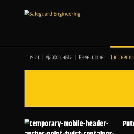
Etusivu
Ajankohtaista
Palvelumme
Tuotteemm
Put