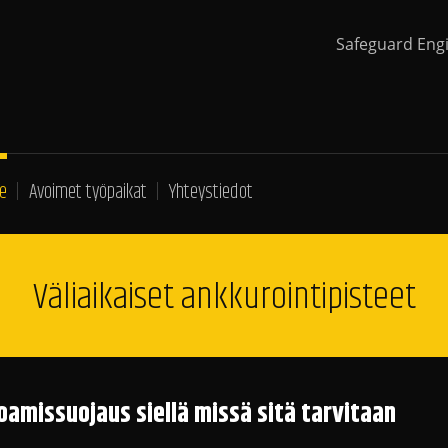
Safeguard Eng
e
Avoimet työpaikat
Yhteystiedot
Väliaikaiset ankkurointipisteet
oamissuojaus siellä missä sitä tarvitaan