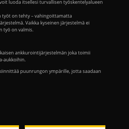
oit luoda itsellesi turvallisen työskentelyalueen
n työt on tehty – vahingoittamatta
ijärjestelmä. Vaikka kyseinen järjestelmä ei
n työ on valmis.
ikaisen ankkurointijärjestelmän joka toimii
na-aukkoihin.
n kiinnittää puunrungon ympärille, jotta saadaan