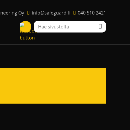
ineering Oy
info@safeguard.fi
040 510 2421