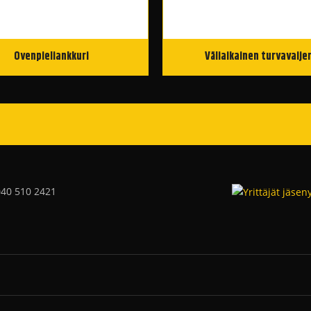
Ovenpieliankkuri
Väliaikainen turvavaijer
040 510 2421