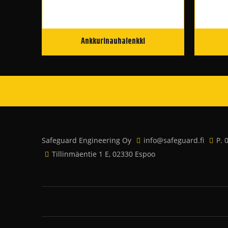
Ankkurinauhalenkki
Safeguard Engineering Oy
info@safeguard.fi
P. 
Tillinmäentie 1 E, 02330 Espoo