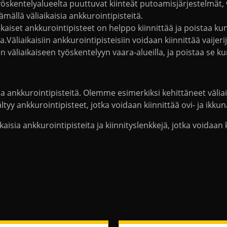
yöskentelyalueelta puuttuvat kiinteät putoamisjärjestelmät, v
ämällä väliaikaisia ankkurointipisteitä.
ikaiset ankkurointipisteet on helppo kiinnittää ja poistaa ku
a.Väliaikaisiin ankkurointipisteisiin voidaan kiinnittää vaijer
n väliaikaiseen työskentelyyn vaara-alueilla, ja poistaa se ku
ia ankkurointipisteitä. Olemme esimerkiksi kehittäneet välia
tyy ankkurointipisteet, jotka voidaan kiinnittää ovi- ja ikku
kaisia ankkurointipisteita ja kiinnityslenkkejä, jotka voidaa