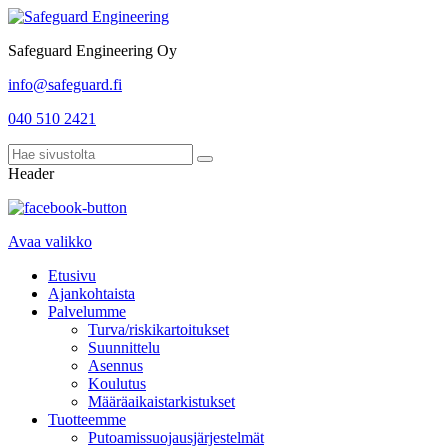
Safeguard Engineering Oy
info@safeguard.fi
040 510 2421
Header
Avaa valikko
Etusivu
Ajankohtaista
Palvelumme
Turva/riskikartoitukset
Suunnittelu
Asennus
Koulutus
Määräaikaistarkistukset
Tuotteemme
Putoamissuojausjärjestelmät