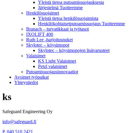
Yleistä tietoa putoamissuojauksesta
Järjestelmä Tuotteemme
Henkilösuojaimet
Yleistä tietoa henkilösuojaimista
Henkilökohtaisetputoamissuojaus Tuotteemme
Branach – turvatikkaat ja työtasot
IXOLIFT 400
Ruth Lee -harjoitusnuket
Skylotec – köysimopot
Skylotec – köysimopojen lisävarusteet
Valaisimet
KS Light Valaisimet
Petzl valaisimet
Putoamissuojausinnovaatiot
Avoimet työpaikat
Yhteystiedot
ks
Safeguard Engineering Oy
info@safeguard.fi
P. 040 510 2421