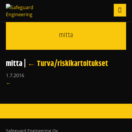
mitta
mitta
|
←
Turva/riskikartoitukset
1.7.2016
←
Safeguard Engineering Oy