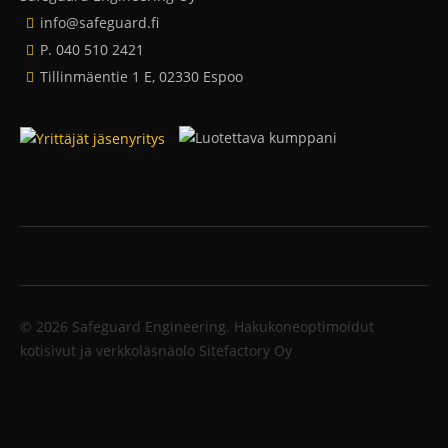
info@safeguard.fi
P. 040 510 2421
Tillinmäentie 1 E, 02330 Espoo
© 2026 Safeguard Engineering.
Hakukoneoptimoidut
kotisivut ja verkkoläsnäolo Sitefactory Oy