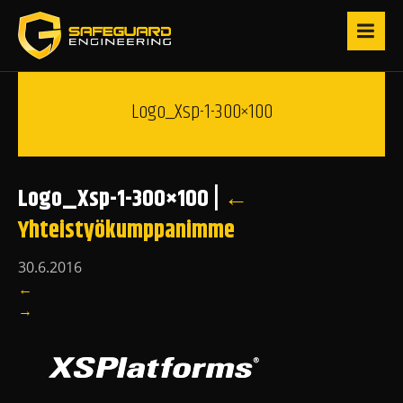
Logo_Xsp-1-300×100
Logo_Xsp-1-300×100
|
←
Yhteistyökumppanimme
30.6.2016
←
→