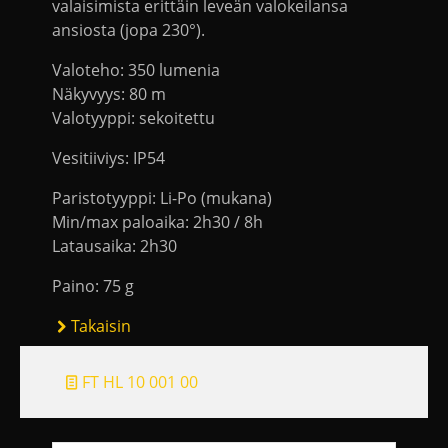
valaisimista erittäin leveän valokeilansa
ansiosta (jopa 230°).
Valoteho: 350 lumenia
Näkyvyys: 80 m
Valotyyppi: sekoitettu
Vesitiiviys: IP54
Paristotyyppi: Li-Po (mukana)
Min/max paloaika: 2h30 / 8h
Latausaika: 2h30
Paino: 75 g
Takaisin
FT HL 10 001 00