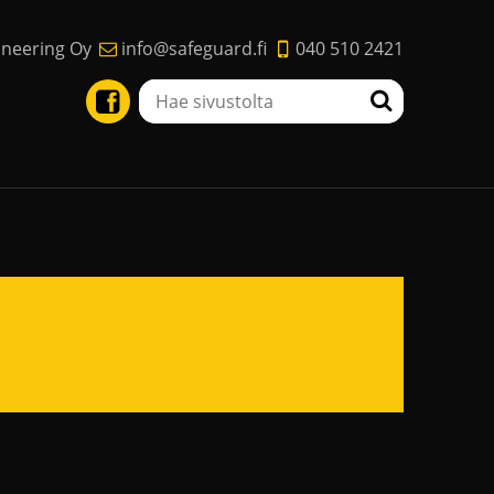
ineering Oy
info@safeguard.fi
040 510 2421