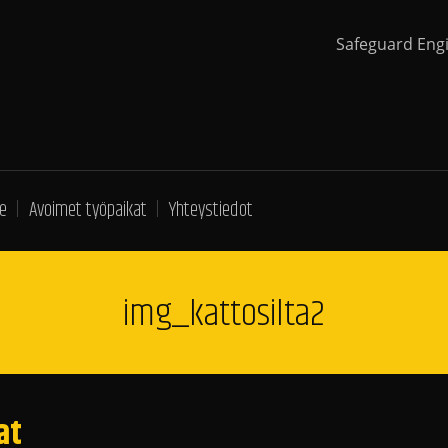
Safeguard Eng
e
Avoimet työpaikat
Yhteystiedot
img_kattosilta2
at