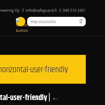
ineering Oy
info@safeguard.fi
040 510 2421
horizontal-user-friendly
ntal-user-friendly
|
←