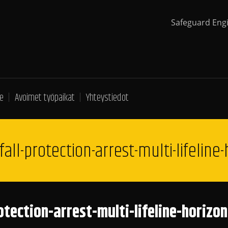
Safeguard Eng
e
Avoimet työpaikat
Yhteystiedot
all-protection-arrest-multi-lifeline-
tection-arrest-multi-lifeline-horizo