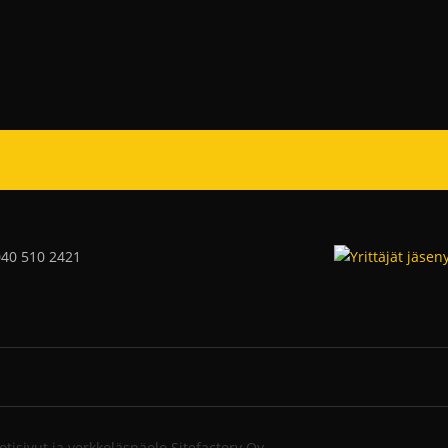
040 510 2421
isivut ja verkkoläsnäolo Sitefactory Oy