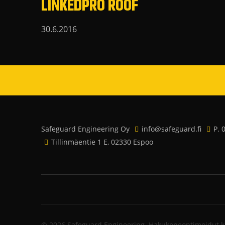
LINKEDPRO ROOF
30.6.2016
Safeguard Engineering Oy
info@safeguard.fi
P. 
Tillinmäentie 1 E, 02330 Espoo
© 2026 Safeguard Engineering.
Hakukoneoptimoidut kot