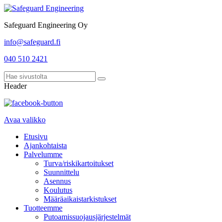
Safeguard Engineering Oy
info@safeguard.fi
040 510 2421
Header
Avaa valikko
Etusivu
Ajankohtaista
Palvelumme
Turva/riskikartoitukset
Suunnittelu
Asennus
Koulutus
Määräaikaistarkistukset
Tuotteemme
Putoamissuojausjärjestelmät