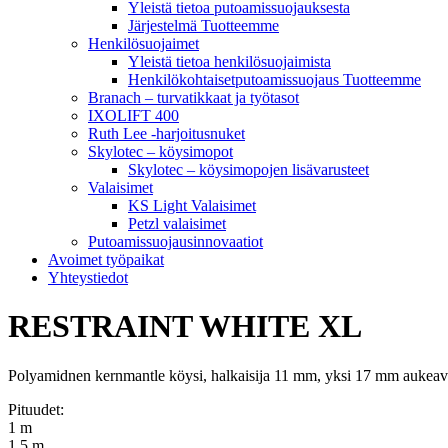
Yleistä tietoa putoamissuojauksesta
Järjestelmä Tuotteemme
Henkilösuojaimet
Yleistä tietoa henkilösuojaimista
Henkilökohtaisetputoamissuojaus Tuotteemme
Branach – turvatikkaat ja työtasot
IXOLIFT 400
Ruth Lee -harjoitusnuket
Skylotec – köysimopot
Skylotec – köysimopojen lisävarusteet
Valaisimet
KS Light Valaisimet
Petzl valaisimet
Putoamissuojausinnovaatiot
Avoimet työpaikat
Yhteystiedot
RESTRAINT WHITE XL
Polyamidnen kernmantle köysi, halkaisija 11 mm, yksi 17 mm aukeava
Pituudet:
1 m
1.5 m