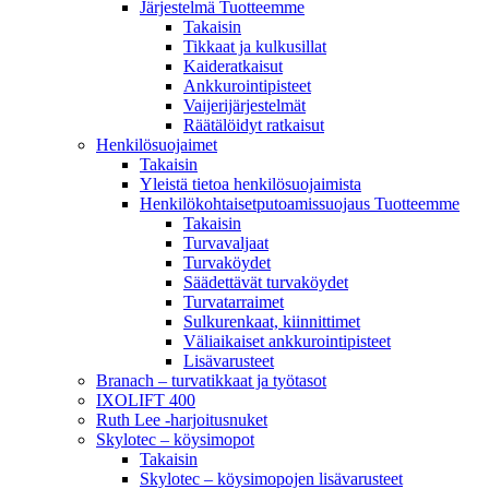
Järjestelmä Tuotteemme
Takaisin
Tikkaat ja kulkusillat
Kaideratkaisut
Ankkurointipisteet
Vaijerijärjestelmät
Räätälöidyt ratkaisut
Henkilösuojaimet
Takaisin
Yleistä tietoa henkilösuojaimista
Henkilökohtaisetputoamissuojaus Tuotteemme
Takaisin
Turvavaljaat
Turvaköydet
Säädettävät turvaköydet
Turvatarraimet
Sulkurenkaat, kiinnittimet
Väliaikaiset ankkurointipisteet
Lisävarusteet
Branach – turvatikkaat ja työtasot
IXOLIFT 400
Ruth Lee -harjoitusnuket
Skylotec – köysimopot
Takaisin
Skylotec – köysimopojen lisävarusteet