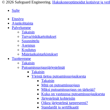
© 2026 Safeguard Engineering.
Hakukoneoptimoidut kotisivut ja ver
Sulje
Etusivu
Ajankohtaista
Palvelumme
Takaisin
Turva/riskikartoitukset
Suunnittelu
Asennus
Koulutus
Määräaikaistarkistukset
Tuotteemme
Takaisin
Putoamissuojausjärjestelmät
Takaisin
Yleistä tietoa putoamissuojauksesta
Takaisin
Mitä on putoamissuojaus
Miksi putoamissuojaus on tärkeää?
Kuka on vastuussa putoamissuojauksesta
Järjestelmät kohteisiin
Oikea järjestelmä tarpeeseeni?
Standardit ja sertifikaatit