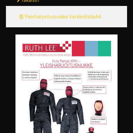
Takaisin
Yleisharjoitusnukke VerkkoEsiteA4