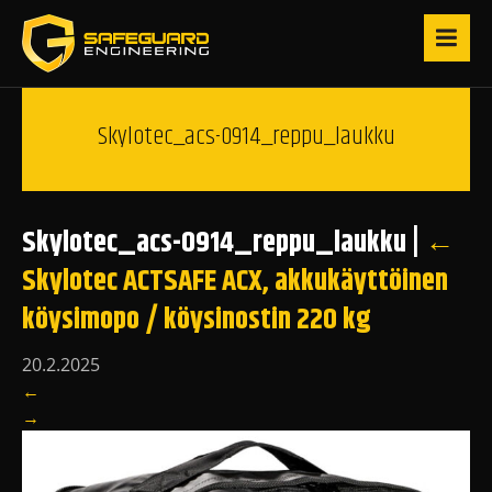
Skylotec_acs-0914_reppu_laukku
Skylotec_acs-0914_reppu_laukku
|
←
Skylotec ACTSAFE ACX, akkukäyttöinen
köysimopo / köysinostin 220 kg
20.2.2025
←
→