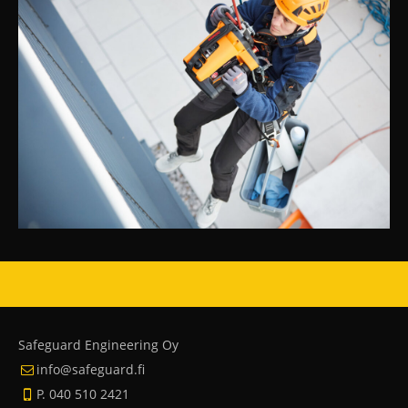
Safeguard Engineering Oy
info@safeguard.fi
P. 040 510 2421