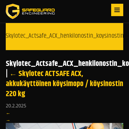
Skylotec_Actsafe_ACX_henkilonostin_koysinostin_
Skylotec_Actsafe_ACX_henkilonostin_ko
|
←
Skylotec ACTSAFE ACX,
akkukäyttöinen köysimopo / köysinostin
220 kg
20.2.2025
←
→