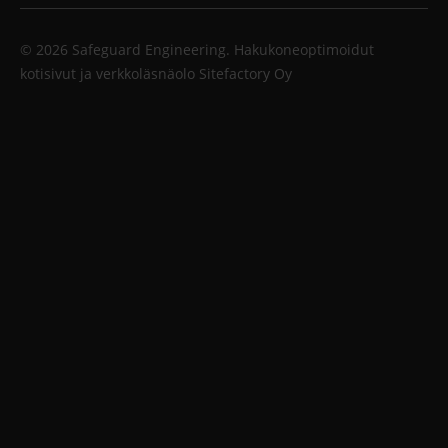
© 2026 Safeguard Engineering.
Hakukoneoptimoidut
kotisivut ja verkkoläsnäolo Sitefactory Oy