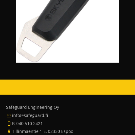
Safeguard Engineering Oy
info@safeguard.fi
P. 040 510 2421
Tillinmäentie 1 E, 02330 Espoo