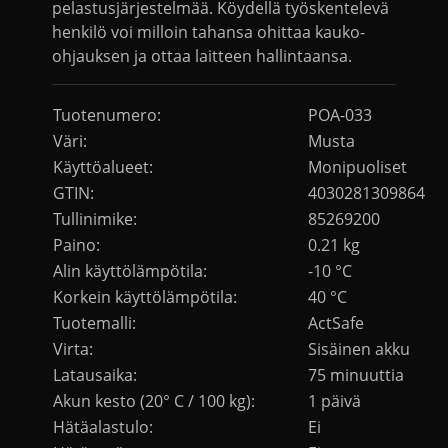
pelastusjärjestelmää. Köydellä työskentelevä
henkilö voi milloin tahansa ohittaa kauko-
ohjauksen ja ottaa laitteen hallintaansa.
Tuotenumero:
POA-033
Väri:
Musta
Käyttöalueet:
Monipuoliset
GTIN:
4030281309864
Tullinimike:
85269200
Paino:
0.21 kg
Alin käyttölämpötila:
-10 °C
Korkein käyttölämpötila:
40 °C
Tuotemalli:
ActSafe
Virta:
Sisäinen akku
Latausaika:
75 minuuttia
Akun kesto (20° C / 100 kg):
1 päivä
Hätäalastulo:
Ei