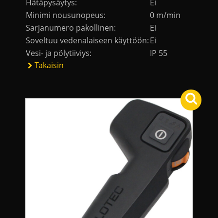
Hätäpysäytys:
Ei
Minimi nousunopeus:
0 m/min
Sarjanumero pakollinen:
Ei
Soveltuu vedenalaiseen käyttöön:
Ei
Vesi- ja pölytiiviys:
IP 55
Takaisin