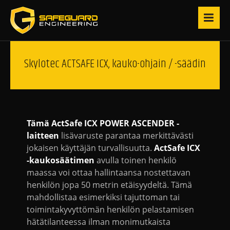
Skylotec ACTSAFE ICX, kauko-ohjain / -säädin
Tämä ActSafe ICX POWER ASCENDER -
laitteen
lisävaruste parantaa merkittävästi
jokaisen käyttäjän turvallisuutta.
ActSafe ICX
-kaukosäätimen
avulla toinen henkilö
maassa voi ottaa hallintaansa nostettavan
henkilön jopa 50 metrin etäisyydeltä. Tämä
mahdollistaa esimerkiksi tajuttoman tai
toimintakyvyttömän henkilön pelastamisen
hätätilanteessa ilman monimutkaista