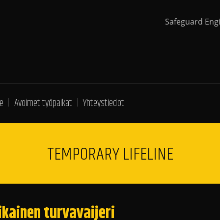
Safeguard Eng
e
Avoimet työpaikat
Yhteystiedot
TEMPORARY LIFELINE
ikainen turvavaijeri