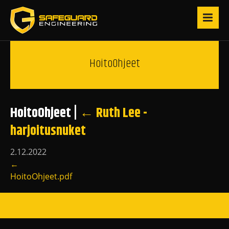
HoitoOhjeet
HoitoOhjeet
|
←
Ruth Lee -
harjoitusnuket
2.12.2022
←
HoitoOhjeet.pdf