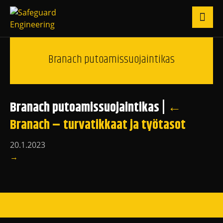
Branach putoamissuojaintikas
Branach putoamissuojaintikas
|
←
Branach – turvatikkaat ja työtasot
20.1.2023
→