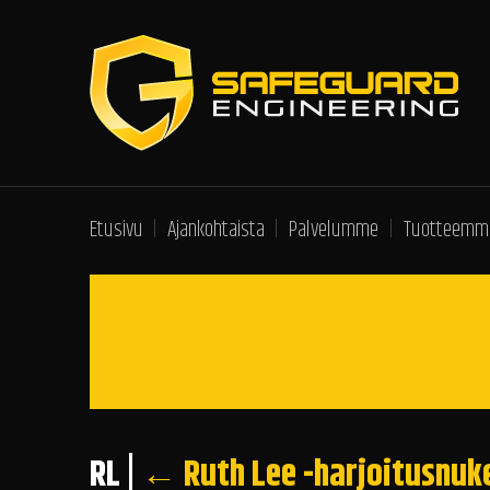
Etusivu
Ajankohtaista
Palvelumme
Tuotteemm
RL
|
←
Ruth Lee -harjoitusnuk