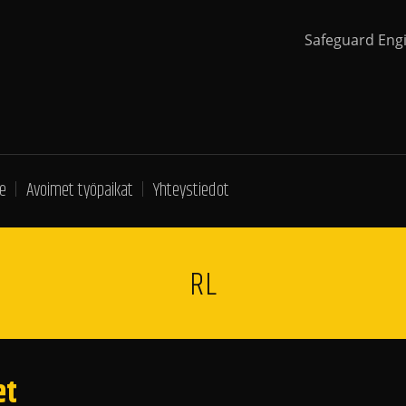
Safeguard Eng
e
Avoimet työpaikat
Yhteystiedot
RL
et