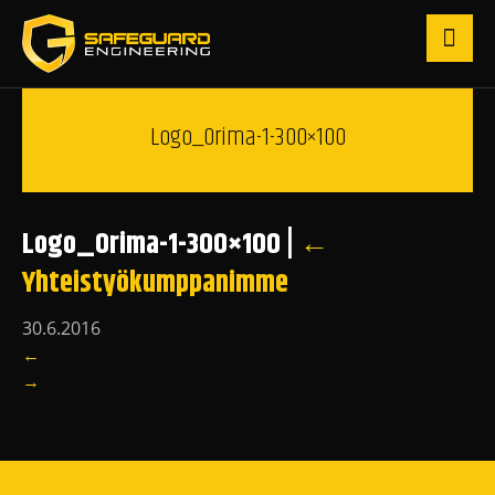
Logo_Orima-1-300×100
Logo_Orima-1-300×100
|
←
Yhteistyökumppanimme
30.6.2016
←
→