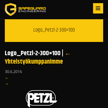
Logo_Petzl-2-300×100
Logo_Petzl-2-300×100
|
←
Yhteistyökumppanimme
30.6.2016
←
→