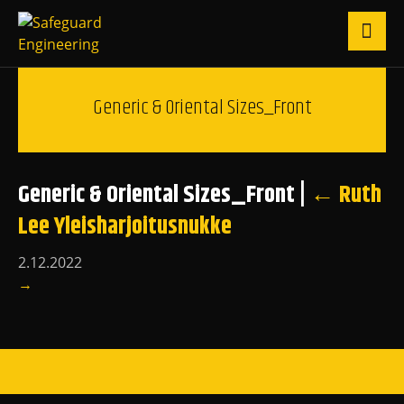
Generic & Oriental Sizes_Front
Generic & Oriental Sizes_Front
|
←
Ruth
Lee Yleisharjoitusnukke
2.12.2022
→