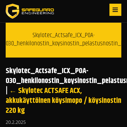
Skylotec_Actsafe_ICX_POA-
030_henkilonostin_koysinostin_pelastusnostin_k
Skylotec_Actsafe_ICX_POA-
030_henkilonostin_koysinostin_pelastu
|
←
Skylotec ACTSAFE ACX,
akkukäyttöinen köysimopo / köysinostin
220 kg
20.2.2025