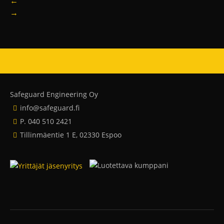
←
→
Safeguard Engineering Oy
info@safeguard.fi
P. 040 510 2421
Tillinmäentie 1 E, 02330 Espoo