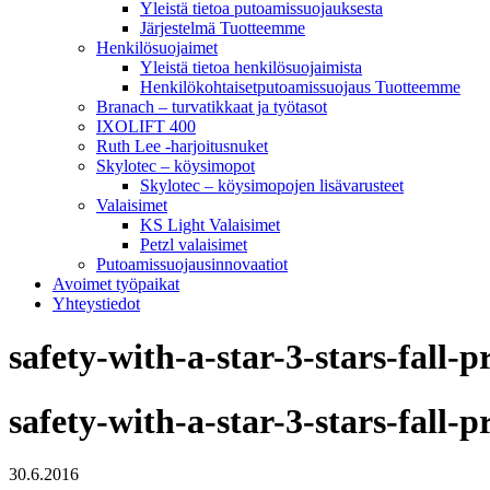
Yleistä tietoa putoamissuojauksesta
Järjestelmä Tuotteemme
Henkilösuojaimet
Yleistä tietoa henkilösuojaimista
Henkilökohtaisetputoamissuojaus Tuotteemme
Branach – turvatikkaat ja työtasot
IXOLIFT 400
Ruth Lee -harjoitusnuket
Skylotec – köysimopot
Skylotec – köysimopojen lisävarusteet
Valaisimet
KS Light Valaisimet
Petzl valaisimet
Putoamissuojausinnovaatiot
Avoimet työpaikat
Yhteystiedot
safety-with-a-star-3-stars-fall-
safety-with-a-star-3-stars-fall-
30.6.2016