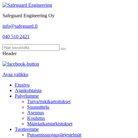
Safeguard Engineering Oy
info@safeguard.fi
040 510 2421
Header
Avaa valikko
Etusivu
Ajankohtaista
Palvelumme
Turva/riskikartoitukset
Suunnittelu
Asennus
Koulutus
Määräaikaistarkistukset
Tuotteemme
Putoamissuojausjärjestelmät