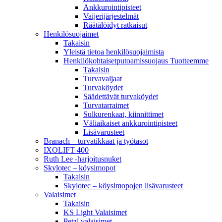
Ankkurointipisteet
Vaijerijärjestelmät
Räätälöidyt ratkaisut
Henkilösuojaimet
Takaisin
Yleistä tietoa henkilösuojaimista
Henkilökohtaisetputoamissuojaus Tuotteemme
Takaisin
Turvavaljaat
Turvaköydet
Säädettävät turvaköydet
Turvatarraimet
Sulkurenkaat, kiinnittimet
Väliaikaiset ankkurointipisteet
Lisävarusteet
Branach – turvatikkaat ja työtasot
IXOLIFT 400
Ruth Lee -harjoitusnuket
Skylotec – köysimopot
Takaisin
Skylotec – köysimopojen lisävarusteet
Valaisimet
Takaisin
KS Light Valaisimet
Petzl valaisimet