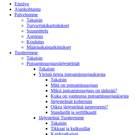
Etusivu
Ajankohtaista
Palvelumme
Takaisin
Turva/riskikartoitukset
Suunnittelu
Asennus
Koulutus
Määräaikaistarkistukset
Tuotteemme
Takaisin
Putoamissuojausjärjestelmät
Takaisin
Yleistä tietoa putoamissuojauksesta
Takaisin
Mitä on putoamissuojaus
Miksi putoamissuojaus on tärkeää?
Kuka on vastuussa putoamissuojauksesta
Järjestelmät kohteisiin
Oikea järjestelmä tarpeeseeni?
Standardit ja sertifikaatit
Järjestelmä Tuotteemme
Takaisin
Tikkaat ja kulkusillat
Kaideratkaisut