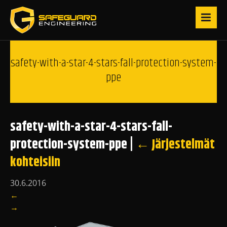
safety-with-a-star-4-stars-fall-protection-system-
ppe
safety-with-a-star-4-stars-fall-
protection-system-ppe
|
←
Järjestelmät
kohteisiin
30.6.2016
←
→