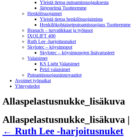
Yleistä tietoa putoamissuojauksesta
Järjestelmä Tuotteemme
Henkilösuojaimet
Yleistä tietoa henkilösuojaimista
Henkilökohtaisetputoamissuojaus Tuotteemme
Branach – turvatikkaat ja työtasot
IXOLIFT 400
Ruth Lee -harjoitusnuket
Skylotec – köysimopot
Skylotec – köysimopojen lisävarusteet
Valaisimet
KS Light Valaisimet
Petzl valaisimet
Putoamissuojausinnovaatiot
Avoimet työpaikat
Yhteystiedot
Allaspelastusnukke_lisäkuva
Allaspelastusnukke_lisäkuva
|
←
Ruth Lee -harjoitusnuket