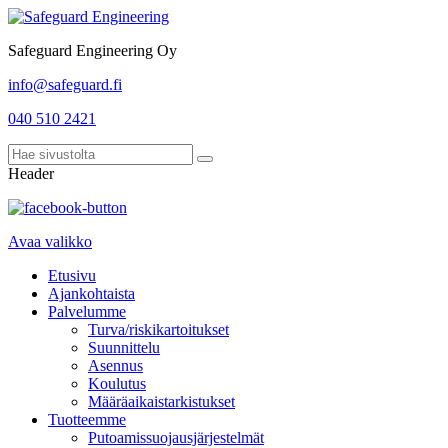
Safeguard Engineering Oy
info@safeguard.fi
040 510 2421
Header
Avaa valikko
Etusivu
Ajankohtaista
Palvelumme
Turva/riskikartoitukset
Suunnittelu
Asennus
Koulutus
Määräaikaistarkistukset
Tuotteemme
Putoamissuojausjärjestelmät