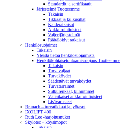
Standardit ja sertifikaatit
Järjestelmä Tuotteemme
Takaisin
Tikkaat ja kulkusillat
Kaideratkaisut
Ankkurointipisteet
Vaijerijärjestelmät
Räätälöidyt ratkaisut
Henkilösuojaimet
Takaisin
Yleistä tietoa henkilösuojaimista
Henkilökohtaisetputoamissuojaus Tuotteemme
Takaisin
Turvavaljaat
Turvaköydet
Säädettävät turvaköydet
Turvatarraimet
Sulkurenkaat, kiinnittimet
Väliaikaiset ankkurointipisteet
Lisävarusteet
Branach – turvatikkaat ja työtasot
IXOLIFT 400
Ruth Lee -harjoitusnuket
Skylotec – köysimopot
Takaisin