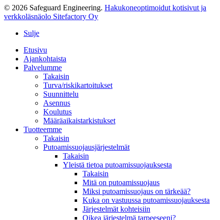
© 2026 Safeguard Engineering.
Hakukoneoptimoidut kotisivut ja
verkkoläsnäolo Sitefactory Oy
Sulje
Etusivu
Ajankohtaista
Palvelumme
Takaisin
Turva/riskikartoitukset
Suunnittelu
Asennus
Koulutus
Määräaikaistarkistukset
Tuotteemme
Takaisin
Putoamissuojausjärjestelmät
Takaisin
Yleistä tietoa putoamissuojauksesta
Takaisin
Mitä on putoamissuojaus
Miksi putoamissuojaus on tärkeää?
Kuka on vastuussa putoamissuojauksesta
Järjestelmät kohteisiin
Oikea järjestelmä tarpeeseeni?