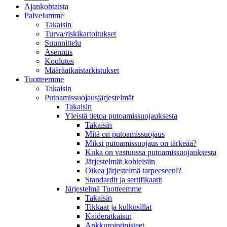
Ajankohtaista
Palvelumme
Takaisin
Turva/riskikartoitukset
Suunnittelu
Asennus
Koulutus
Määräaikaistarkistukset
Tuotteemme
Takaisin
Putoamissuojausjärjestelmät
Takaisin
Yleistä tietoa putoamissuojauksesta
Takaisin
Mitä on putoamissuojaus
Miksi putoamissuojaus on tärkeää?
Kuka on vastuussa putoamissuojauksesta
Järjestelmät kohteisiin
Oikea järjestelmä tarpeeseeni?
Standardit ja sertifikaatit
Järjestelmä Tuotteemme
Takaisin
Tikkaat ja kulkusillat
Kaideratkaisut
Ankkurointipisteet