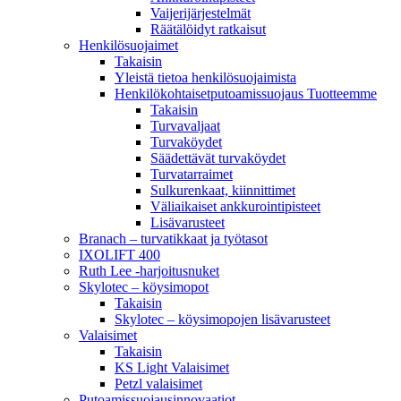
Vaijerijärjestelmät
Räätälöidyt ratkaisut
Henkilösuojaimet
Takaisin
Yleistä tietoa henkilösuojaimista
Henkilökohtaisetputoamissuojaus Tuotteemme
Takaisin
Turvavaljaat
Turvaköydet
Säädettävät turvaköydet
Turvatarraimet
Sulkurenkaat, kiinnittimet
Väliaikaiset ankkurointipisteet
Lisävarusteet
Branach – turvatikkaat ja työtasot
IXOLIFT 400
Ruth Lee -harjoitusnuket
Skylotec – köysimopot
Takaisin
Skylotec – köysimopojen lisävarusteet
Valaisimet
Takaisin
KS Light Valaisimet
Petzl valaisimet
Putoamissuojausinnovaatiot