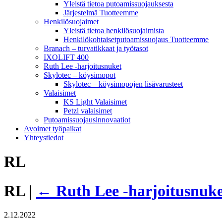
Yleistä tietoa putoamissuojauksesta
Järjestelmä Tuotteemme
Henkilösuojaimet
Yleistä tietoa henkilösuojaimista
Henkilökohtaisetputoamissuojaus Tuotteemme
Branach – turvatikkaat ja työtasot
IXOLIFT 400
Ruth Lee -harjoitusnuket
Skylotec – köysimopot
Skylotec – köysimopojen lisävarusteet
Valaisimet
KS Light Valaisimet
Petzl valaisimet
Putoamissuojausinnovaatiot
Avoimet työpaikat
Yhteystiedot
RL
RL
|
←
Ruth Lee -harjoitusnuk
2.12.2022