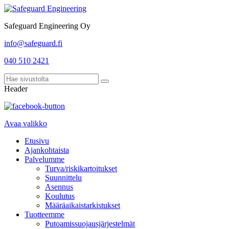
Safeguard Engineering Oy
info@safeguard.fi
040 510 2421
Header
Avaa valikko
Etusivu
Ajankohtaista
Palvelumme
Turva/riskikartoitukset
Suunnittelu
Asennus
Koulutus
Määräaikaistarkistukset
Tuotteemme
Putoamissuojausjärjestelmät